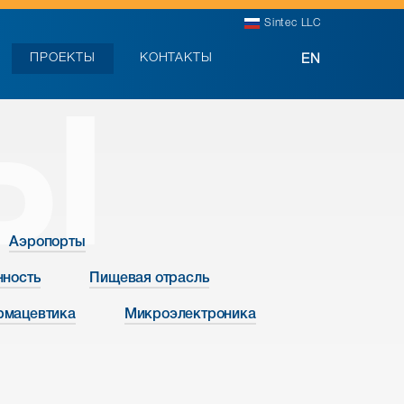
Sintec LLC
ПРОЕКТЫ
КОНТАКТЫ
EN
Ы
Аэропорты
нность
Пищевая отрасль
рмацевтика
Микроэлектроника