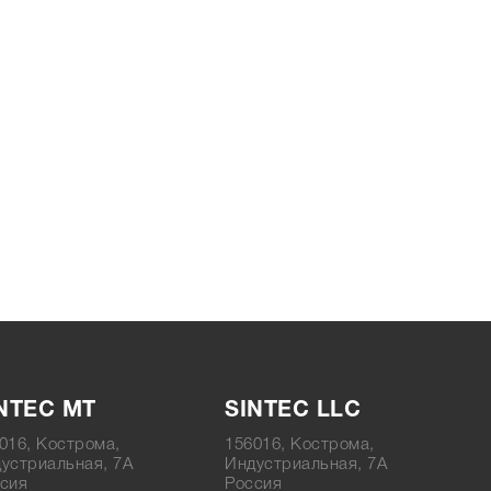
NTEC MT
SINTEC LLC
016, Кострома,
156016, Кострома,
устриальная, 7А
Индустриальная, 7А
сия
Россия