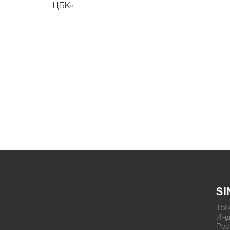
ЦБК»
SI
156
Инд
Рос