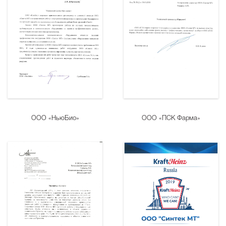
ООО «НьюБио»
ООО «ПСК Фарма»